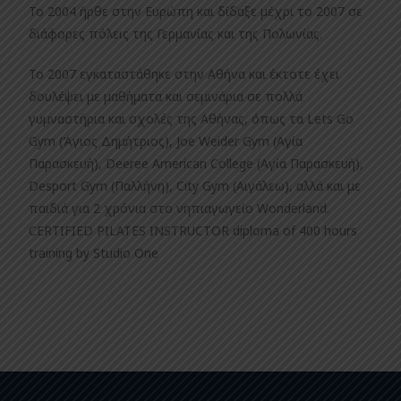
Το 2004 ήρθε στην Ευρώπη και δίδαξε μέχρι το 2007 σε
διάφορες πόλεις της Γερμανίας και της Πολωνίας.
Το 2007 εγκαταστάθηκε στην Αθήνα και έκτοτε έχει
δουλέψει με μαθήματα και σεμινάρια σε πολλά
γυμναστήρια και σχολές της Αθήνας, όπως τα Lets Go
Gym (Άγιος Δημήτριος), Joe Weider Gym (Αγία
Παρασκευή), Deeree American College (Αγία Παρασκευή),
Desport Gym (Παλλήνη), City Gym (Αιγάλεω), αλλά και με
παιδιά για 2 χρόνια στο νηπιαγωγείο Wonderland.
CERTIFIED PILATES INSTRUCTOR diploma of 400 hours
training by Studio One