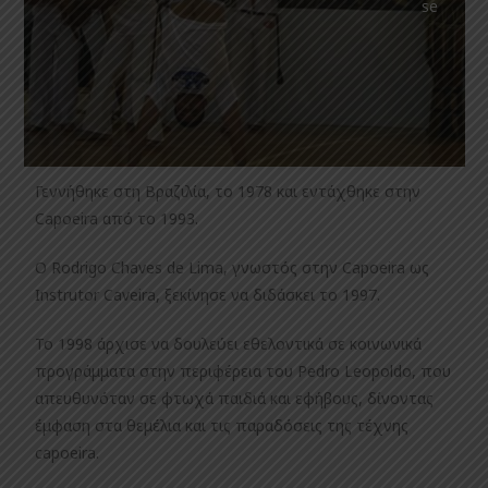
Γεννήθηκε στη Βραζιλία, το 1978 και εντάχθηκε στην
Capoeira από το 1993.
Ο Rodrigo Chaves de Lima, γνωστός στην Capoeira ως
Instrutor Caveira, ξεκίνησε να διδάσκει το 1997.
Το 1998 άρχισε να δουλεύει εθελοντικά σε κοινωνικά
προγράμματα στην περιφέρεια του Pedro Leopoldo, που
απευθυνόταν σε φτωχά παιδιά και εφήβους, δίνοντας
έμφαση στα θεμέλια και τις παραδόσεις της τέχνης
capoeira.