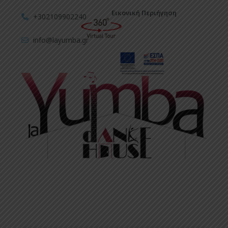
Εικονική Περιήγηση
+302109902240
info@layumba.gr