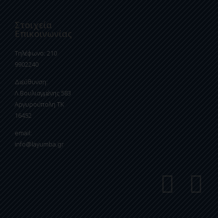
Στοιχεία
Επικοινωνίας
Τηλέφωνο: 210
9902240
Διεύθυνση:
Λ.Βουλιαγμένης 583
Αργυρούπολη ΤΚ
16452
email:
info@layumba.gr