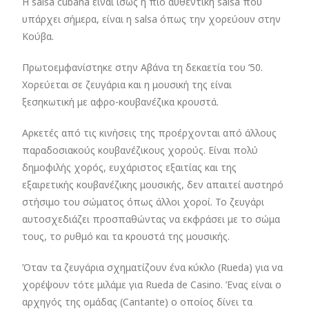
H salsa cubana είναι ίσως η πιο αυθεντική salsa που
υπάρχει σήμερα, είναι η salsa όπως την χορεύουν στην
Κούβα.
Πρωτοεμφανίστηκε στην Αβάνα τη δεκαετία του ’50.
Χορεύεται σε ζευγάρια και η μουσική της είναι
ξεσηκωτική με αφρο-κουβανέζικα κρουστά.
Αρκετές από τις κινήσεις της προέρχονται από άλλους
παραδοσιακούς κουβανέζικους χορούς. Είναι πολύ
δημοφιλής χορός, ευχάριστος εξαιτίας και της
εξαιρετικής κουβανέζικης μουσικής, δεν απαιτεί αυστηρό
στήσιμο του σώματος όπως άλλοι χοροί. Το ζευγάρι
αυτοσχεδιάζει προσπαθώντας να εκφράσει με το σώμα
τους, το ρυθμό και τα κρουστά της μουσικής.
Όταν τα ζευγάρια σχηματίζουν ένα κύκλο (Rueda) για να
χορέψουν τότε μιλάμε για Rueda de Casino. Ένας είναι ο
αρχηγός της ομάδας (Cantante) ο οποίος δίνει τα