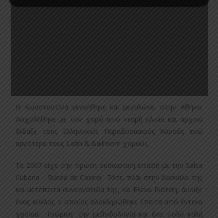
Η Κωνσταντίνα γεννήθηκε και μεγαλώνει στην Αθήνα.
Ασχολήθηκε με τον χορό από νεαρή ηλικία και αρχικά
δίδαξε τους Ελληνικούς Παραδοσιακούς Χορούς ενώ
αργότερα τους Latin & Ballroom χορούς.
Το 2007 είχε την πρώτη ουσιαστική επαφή με την Salsa
Cubana – Rueda de Casino. Τότε, πλάι στην δασκάλα της
και μετέπειτα συνεργάτιδα της, Κα Έλενα Γκότση, άνοιξε
ένας κύκλος ο οποίος ολοκληρώθηκε έπειτα από έντεκα
χρόνια. Γνώρισε την μεθοδολογία και ένα πολύ καλά