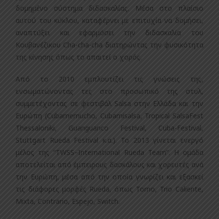
δομημένο σύστημα διδασκαλίας. Μέσα στο πλαίσιο
αυτού του κύκλου, καταφέρνει με επιτυχία να δομήσει,
αναπτύξει και εφαρμόσει την διδασκαλία του
Κουβανέζικου Cha-cha-cha διατηρώντας την φυσικότητα
της κίνησης όπως το απαιτεί ο χορός.
Από το 2010 εμπλουτίζει τις γνώσεις της,
ενσωματώνοντας τες στο προσωπικό της στυλ,
συμμετέχοντας σε φεστιβάλ Salsa στην Ελλάδα και την
Ευρώπη (Cubamemucho, Cubamisalsa, Tropical SalsaFest
Thessaloniki, Guanguanco Festival, Cuba-Festival,
Stuttgart Rueda Festival κ.α.). To 2013 γίνεται ενεργό
μέλος της “TWSS–International Rueda Team”. Η ομάδα
αποτελείται από έμπειρους δασκάλους και χορευτές ανά
την Ευρώπη, μέσα από την οποία γνωρίζει και εξασκεί
τις διάφορες μορφές Rueda, όπως Torno, Trio Caliente,
Mixta, Contrario, Espejo, Switch.